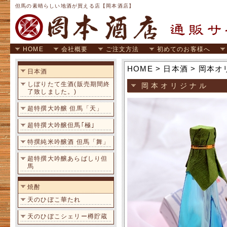
但馬の素晴らしい地酒が買える店【岡本酒店】
HOME
会社概要
ご注文方法
初めてのお客様へ
HOME
>
日本酒
> 岡本オ
日本酒
しぼりたて生酒(販売期間終
岡本オリジナル
了致しました。)
超特撰大吟醸 但馬「天」
超特撰大吟醸但馬｢極｣
特撰純米吟醸酒 但馬「舞」
超特撰大吟醸あらばしり但
馬
焼酎
天のひぼこ華たれ
天のひぼこシェリー樽貯蔵