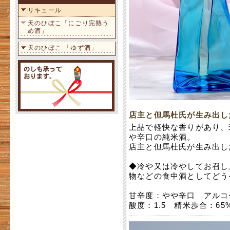
リキュール
天のひぼこ「にごり完熟う
め酒」
天のひぼこ 「ゆず酒」
店主と但馬杜氏が生み出し
上品で軽快な香りがあり、
や辛口の純米酒。
店主と但馬杜氏が生み出し
◆冷や又は冷やしてお召し
物などの食中酒としてどう
甘辛度：やや辛口 アルコ
酸度：1.5 精米歩合：65%