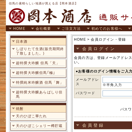
但馬の素晴らしい地酒が買える店【岡本酒店】
HOME
会社概要
ご注文方法
初めてのお客様へ
HOME
> 会員ログイン・登録
日本酒
会員ログイン
しぼりたて生酒(販売期間終
了致しました。)
会員の方は、登録メールアドレ
い。
超特撰大吟醸 但馬「天」
●お客様のログイン情報をご入
超特撰大吟醸但馬｢極｣
メールアドレ
特撰純米吟醸酒 但馬「舞」
ス
※半角入力
超特撰大吟醸あらばしり但
パスワード
馬
焼酎
パスワ
天のひぼこ華たれ
会員登録
天のひぼこシェリー樽貯蔵