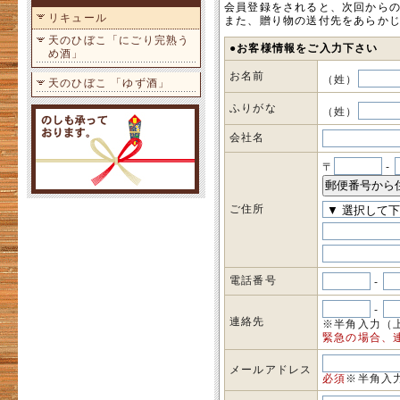
会員登録をされると、次回から
リキュール
また、贈り物の送付先をあらか
天のひぼこ「にごり完熟う
●お客様情報をご入力下さい
め酒」
お名前
（姓）
天のひぼこ 「ゆず酒」
ふりがな
（姓）
会社名
〒
-
ご住所
電話番号
-
-
連絡先
※半角入力（
緊急の場合、
メールアドレス
必須
※半角入