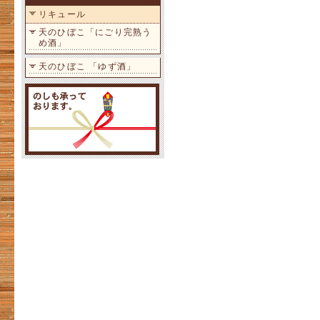
リキュール
天のひぼこ「にごり完熟う
め酒」
天のひぼこ 「ゆず酒」