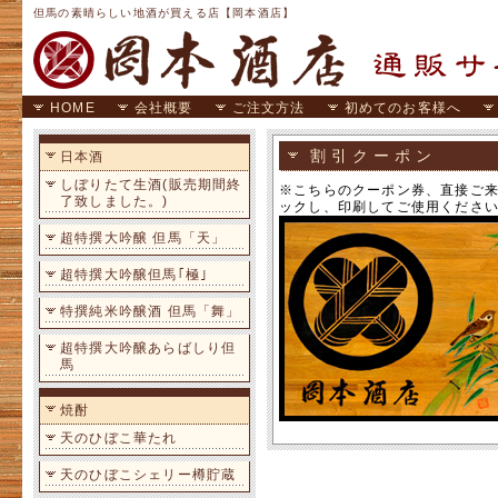
但馬の素晴らしい地酒が買える店【岡本酒店】
HOME
会社概要
ご注文方法
初めてのお客様へ
割引クーポン
日本酒
しぼりたて生酒(販売期間終
※こちらのクーポン券、直接ご来
了致しました。)
ックし、印刷してご使用くださ
超特撰大吟醸 但馬「天」
超特撰大吟醸但馬｢極｣
特撰純米吟醸酒 但馬「舞」
超特撰大吟醸あらばしり但
馬
焼酎
天のひぼこ華たれ
天のひぼこシェリー樽貯蔵