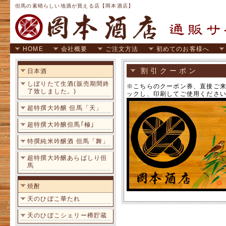
但馬の素晴らしい地酒が買える店【岡本酒店】
HOME
会社概要
ご注文方法
初めてのお客様へ
割引クーポン
日本酒
しぼりたて生酒(販売期間終
※こちらのクーポン券、直接ご来
了致しました。)
ックし、印刷してご使用くださ
超特撰大吟醸 但馬「天」
超特撰大吟醸但馬｢極｣
特撰純米吟醸酒 但馬「舞」
超特撰大吟醸あらばしり但
馬
焼酎
天のひぼこ華たれ
天のひぼこシェリー樽貯蔵