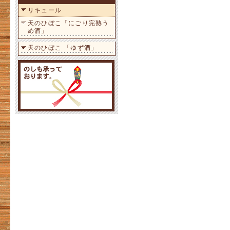
リキュール
天のひぼこ「にごり完熟う
め酒」
天のひぼこ 「ゆず酒」