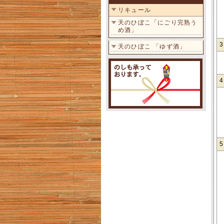
リキュール
天のひぼこ「にごり完熟う
め酒」
天のひぼこ 「ゆず酒」