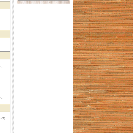
い。
さ
い。
発信
。