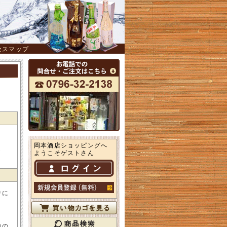
セスマップ
岡本酒店ショッピングへ
し
ようこそゲストさん
ジに
。
内の