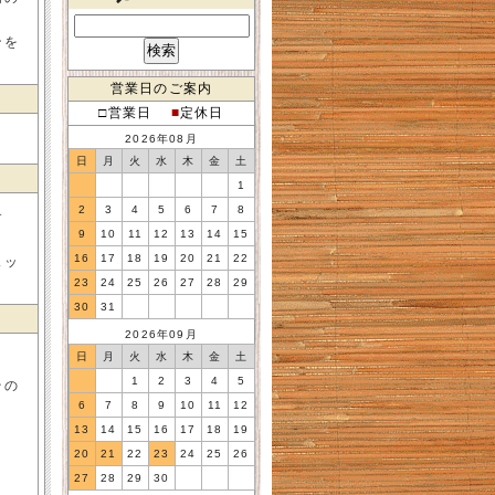
ンを
営業日のご案内
□営業日
■
定休日
2026年08月
日
月
火
水
木
金
土
1
2
3
4
5
6
7
8
す
9
10
11
12
13
14
15
16
17
18
19
20
21
22
ェッ
23
24
25
26
27
28
29
30
31
2026年09月
日
月
火
水
木
金
土
1
2
3
4
5
その
6
7
8
9
10
11
12
13
14
15
16
17
18
19
20
21
22
23
24
25
26
さ
27
28
29
30