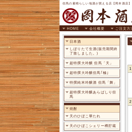
但馬の素晴らしい地酒が買える店【岡本酒店】
HOME
会社概要
ご注文方
日本酒
しぼりたて生酒(販売期間終
了致しました。)
超特撰大吟醸 但馬「天」
超特撰大吟醸但馬｢極｣
特撰純米吟醸酒 但馬「舞」
超特撰大吟醸あらばしり但
馬
焼酎
天のひぼこ華たれ
天のひぼこシェリー樽貯蔵