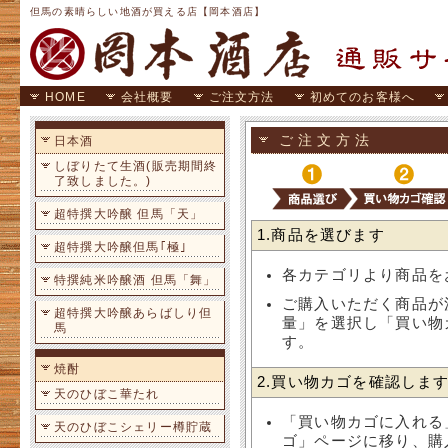
但馬の素晴らしい地酒が買える店【岡本酒店】
HOME
会社概要
ご注文方法
初めてのお客様へ
ご注文方法
日本酒
しぼりたて生酒(販売期間終
了致しました。)
超特撰大吟醸 但馬「天」
1.商品を選びます
超特撰大吟醸但馬｢極｣
各カテゴリより商品を
特撰純米吟醸酒 但馬「舞」
ご購入いただく商品が
超特撰大吟醸あらばしり但
量」を選択し「買い物
馬
す。
焼酎
2.買い物カゴを確認しま
天のひぼこ華たれ
「買い物カゴに入れる
天のひぼこシェリー樽貯蔵
ゴ」ページに移り、購