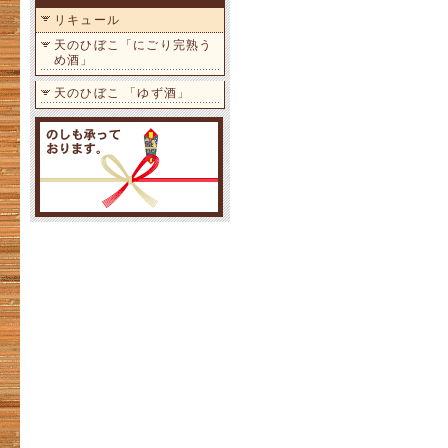
リキュール
天のひぼこ「にごり完熟う
め酒」
天のひぼこ 「ゆず酒」