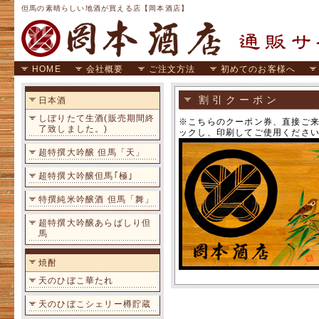
但馬の素晴らしい地酒が買える店【岡本酒店】
HOME
会社概要
ご注文方法
初めてのお客様へ
割引クーポン
日本酒
しぼりたて生酒(販売期間終
※こちらのクーポン券、直接ご来
了致しました。)
ックし、印刷してご使用くださ
超特撰大吟醸 但馬「天」
超特撰大吟醸但馬｢極｣
特撰純米吟醸酒 但馬「舞」
超特撰大吟醸あらばしり但
馬
焼酎
天のひぼこ華たれ
天のひぼこシェリー樽貯蔵